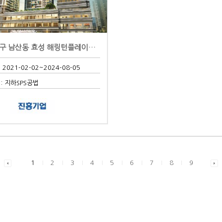
대구 중구 남산동 효성 해링턴플레이스 신축공사
 2021-02-02
~2024-08-05
 지하SPS공법
:
1
2
3
4
5
6
7
8
9