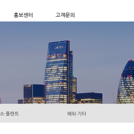
홍보센터
고객문의
소·플랜트
해외·기타