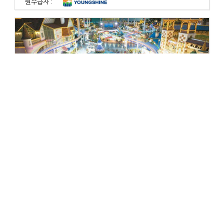
원수급자 :
롯데월드 리뉴얼공사 중 환상의 오딧세이 구조보..
공사기간 : 2013-01-10
~2013-07-31
공 법 : 구조보강
원수급자 :