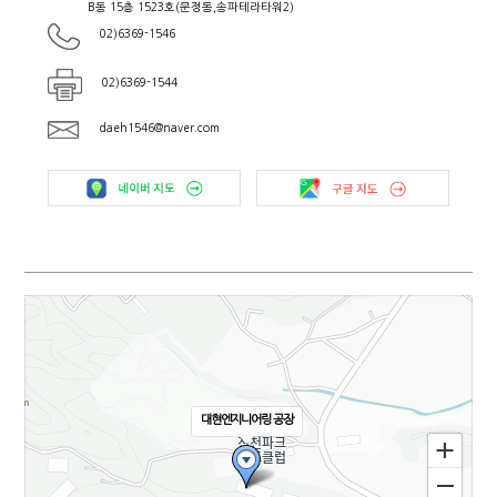
B동 15층 1523호(문정동,송파테라타워2)
02)6369-1546
02)6369-1544
daeh1546@naver.com
대현엔지니어링 공장